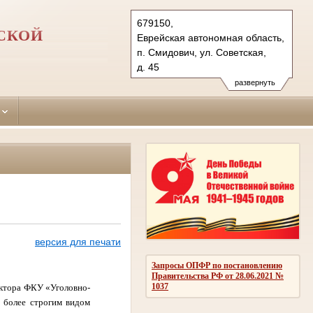
679150,
СКОЙ
Еврейская автономная область,
п. Смидович, ул. Советская,
д. 45
Тел.: (42632) 2-29-97, 2-21-
развернуть
60 (ф.), 2-20-10 (тел. доверия)
smidovichsky.brb@sudrf.ru
версия для печати
Запросы ОПФР по постановлению
Правительства РФ от 28.06.2021 №
1037
ектора ФКУ «Уголовно-
 более строгим видом