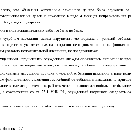
влено, что 49-летняя жительница районного центра была осуждена за
совершеннолетних детей к наказанию в виде 4 месяцев исправительных р
5% в доход государства.
ние в виде исправительных работ отбыто не было.
в судебном заседании факты нарушения ею порядка и условий отбыван
 в отсутствие уважительных на то причин, не отрицала, попыток официально
иям уголовно-исполнительной инспекции, не предпринимала.
пущенными нарушениями осужденной дважды объявлялись письменные пре
 более строгим видом наказания, которые последней были проигнорированы.
днократные нарушения порядка и условий отбывания наказания в виде испр
ым факт злостного уклонения осуждённой от отбывания наказания по пригово
казание в виде исправительных работ заменено на лишение свободы, с отбывание
, в соответствии со ст. 75.1 УИК РФ, осужденной надлежало следовать са
 участниками процесса не обжаловалось и вступило в законную силу.
и Доценко О.А.