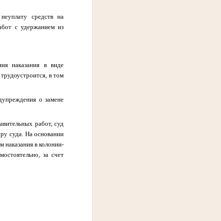
 неуплату средств на
абот с удержанием из
ия наказания в виде
 трудоустроится, в том
дупреждения о замене
авительных работ, суд
ру суда. На основании
м наказания в колонии-
мостоятельно, за счет