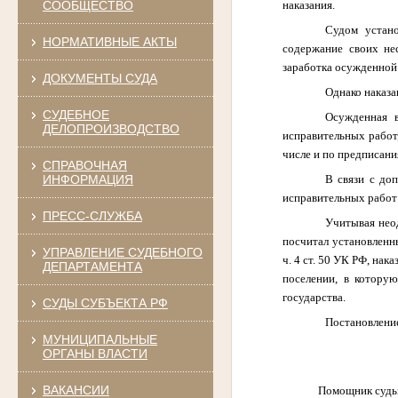
наказания.
СООБЩЕСТВО
Судом устано
НОРМАТИВНЫЕ АКТЫ
содержание своих не
заработка осужденной 
ДОКУМЕНТЫ СУДА
Однако наказа
СУДЕБНОЕ
Осужденная 
ДЕЛОПРОИЗВОДСТВО
исправительных работ,
числе и по предписан
СПРАВОЧНАЯ
В связи с до
ИНФОРМАЦИЯ
исправительных работ
ПРЕСС-СЛУЖБА
Учитывая нео
посчитал установленн
УПРАВЛЕНИЕ СУДЕБНОГО
ч. 4 ст. 50 УК РФ, на
ДЕПАРТАМЕНТА
поселении, в которую
государства.
СУДЫ СУБЪЕКТА РФ
Постановление
МУНИЦИПАЛЬНЫЕ
ОРГАНЫ ВЛАСТИ
ВАКАНСИИ
Помощник судь