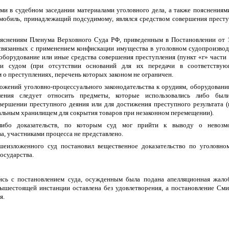
ми в судебном заседании материалами уголовного дела, а также пояснениям
омобиль, принадлежащий подсудимому, являлся средством совершения прест
ъяснениям Пленума Верховного Суда РФ, приведенным в Постановлении от 
связанных с применением конфискации имущества в уголовном судопроизво
оборудование или иные средства совершения преступления (пункт «г» части 
ии судом (при отсутствии оснований для их передачи в соответству
 о преступлениях, перечень которых законом не ограничен.
ложений уголовно-процессуального законодательства к орудиям, оборудован
ления следует относить предметы, которые использовались либо был
вершении преступного деяния или для достижения преступного результата (
льным хранилищем для сокрытия товаров при незаконном перемещении).
либо доказательств, по которым суд мог прийти к выводу о невозм
а, участниками процесса не представлено.
еизложенного суд постановил вещественное доказательство по уголовно
государства.
ись с постановлением суда, осужденным была подана апелляционная жалоб
ышестоящей инстанции оставлена без удовлетворения, а постановление См
я.