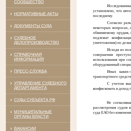
СООБЩЕСТВО
Исследованны
установлено, что авт
НОРМАТИВНЫЕ АКТЫ
последнему.
Согласно раз
ДОКУМЕНТЫ СУДА
некоторых вопросах, 
обвиняемому орудия, 
подлежат конфискац
СУДЕБНОЕ
ДЕЛОПРОИЗВОДСТВО
уничтожения) по делам
Исходя из по
СПРАВОЧНАЯ
совершения преступ
ИНФОРМАЦИЯ
использования при со
оборудованный специа
ПРЕСС-СЛУЖБА
Иных каких-
транспортного средств
УПРАВЛЕНИЕ СУДЕБНОГО
С учетом выш
ДЕПАРТАМЕНТА
конфисковать в доход 
СУДЫ СУБЪЕКТА РФ
Не согласивш
рассмотрения судом в
МУНИЦИПАЛЬНЫЕ
суда ЕАО без изменени
ОРГАНЫ ВЛАСТИ
ВАКАНСИИ