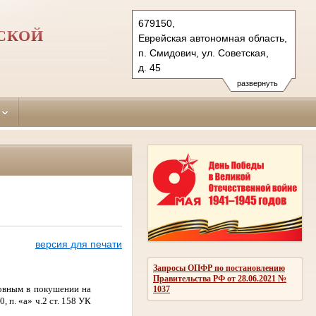
679150,
СКОЙ
Еврейская автономная область,
п. Смидович, ул. Советская,
д. 45
Тел.: (42632) 2-29-97, 2-21-
развернуть
60 (ф.), 2-20-10 (тел. доверия)
smidovichsky.brb@sudrf.ru
версия для печати
Запросы ОПФР по постановлению
Правительства РФ от 28.06.2021 №
овным в покушении на
1037
 п. «а» ч.2 ст. 158 УК