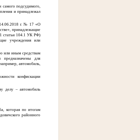
и самого подсудимого,
упления и принадлежал
14.06.2018 г. № 17 «О
дстве», принадлежащие
1 статьи 104.1 УК РФ)
ющие учреждения или
ию или иным средствам
и предназначены для
например, автомобиль,
ожности конфискации
му делу – автомобиль
а, которая по итогам
идовичского районного