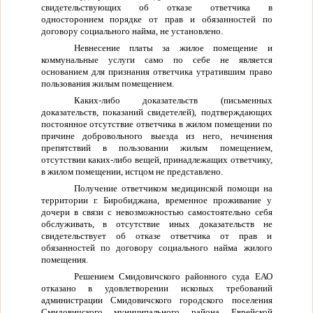
свидетельствующих об отказе ответчика в
одностороннем порядке от прав и обязанностей по
договору социального найма, не установлено.
Невнесение платы за жилое помещение и
коммунальные услуги само по себе не является
основанием для признания ответчика утратившим право
пользования жилым помещением.
Каких-либо доказательств (письменных
доказательств, показаний свидетелей), подтверждающих
постоянное отсутствие ответчика в жилом помещении по
причине добровольного выезда из него, нечинения
препятствий в пользовании жилым помещением,
отсутствии каких-либо вещей, принадлежащих ответчику,
в жилом помещении, истцом не представлено.
Получение ответчиком медицинской помощи на
территории г. Биробиджана, временное проживание у
дочери в связи с невозможностью самостоятельно себя
обслуживать, в отсутствие иных доказательств не
свидетельствует об отказе ответчика от прав и
обязанностей по договору социального найма жилого
помещения.
Решением Смидовичского районного суда ЕАО
отказано в удовлетворении исковых требований
администрации Смидовичского городского поселения
Смидовичского муниципального района Еврейской