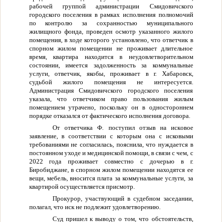
рабочей группой администрации Смидовичского
городского поселения в рамках исполнения полномочий
по контролю за сохранностью муниципального
жилищного фонда, проведен осмотр указанного жилого
помещения, в ходе которого установлено, что ответчик в
спорном жилом помещении не проживает длительное
время, квартира находится в неудовлетворительном
состоянии, имеется задолженность за коммунальные
услуги, ответчик, якобы, проживает в г. Хабаровск,
судьбой жилого помещения не интересуется.
Администрация Смидовичского городского поселения
указала, что ответчиком право пользования жилым
помещением утрачено, поскольку он в одностороннем
порядке отказался от фактического исполнения договора.
От ответчика Ф. поступил отзыв на исковое
заявление, в соответствии с которым она с исковыми
требованиями не согласилась, пояснила, что нуждается в
постоянном уходе и медицинской помощи, в связи с чем, с
2022 года проживает совместно с дочерью в г.
Биробиджане, в спорном жилом помещении находятся ее
вещи, мебель, вносится плата за коммунальные услуги, за
квартирой осуществляется присмотр.
Прокурор, участвующий в судебном заседании,
полагал, что иск не подлежит удовлетворению.
Суд пришел к выводу о том, что обстоятельств,