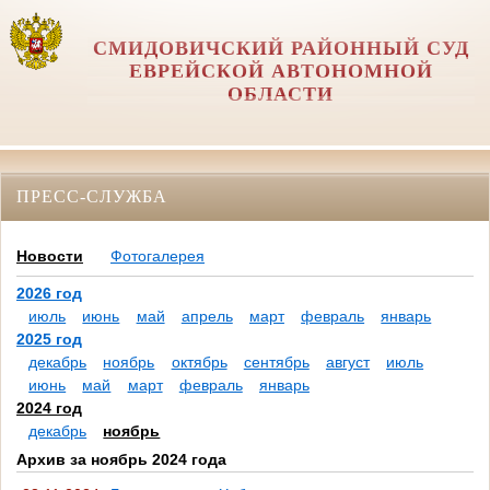
СМИДОВИЧСКИЙ РАЙОННЫЙ СУД
ЕВРЕЙСКОЙ АВТОНОМНОЙ
ОБЛАСТИ
ПРЕСС-СЛУЖБА
Новости
Фотогалерея
2026 год
июль
июнь
май
апрель
март
февраль
январь
2025 год
декабрь
ноябрь
октябрь
сентябрь
август
июль
июнь
май
март
февраль
январь
2024 год
декабрь
ноябрь
Архив за ноябрь 2024 года