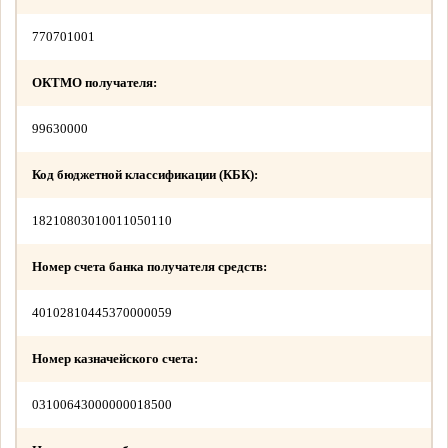
770701001
ОКТМО получателя:
99630000
Код бюджетной классификации (КБК):
18210803010011050110
Номер счета банка получателя средств:
40102810445370000059
Номер казначейского счета:
03100643000000018500