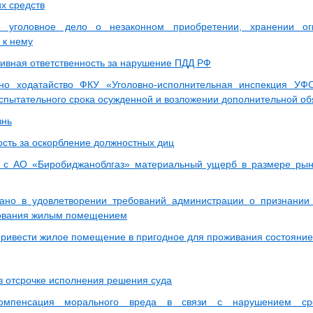
х средств
о уголовное дело о незаконном приобретении, хранении ог
 к нему
ивная ответственность за нарушение ПДД РФ
ено ходатайство ФКУ «Уголовно-исполнительная инспекция У
спытательного срока осужденной и возложении дополнительной об
знь
ость за оскорбление должностных диц
 с АО «Биробиджаноблгаз» материальный ущерб в размере рын
ано в удовлетворении требований администрации о признании
зования жилым помещением
привести жилое помещение в пригодное для проживания состояние
 в отсрочке исполнения решения суда
омпенсация морального вреда в связи с нарушением сро