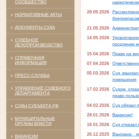
СООБЩЕСТВО
наркотически
28.05.2026
Рассмотрен
НОРМАТИВНЫЕ АКТЫ
боеприпасов
ДОКУМЕНТЫ СУДА
21.05.2026
Администрат
14.05.2026
Удовлетвор
СУДЕБНОЕ
продлении и
ДЕЛОПРОИЗВОДСТВО
15.04.2026
Право на жи
СПРАВОЧНАЯ
ИНФОРМАЦИЯ
07.04.2026
Ответственн
05.03.2026
Суд взыскал
ПРЕСС-СЛУЖБА
помещения
УПРАВЛЕНИЕ СУДЕБНОГО
17.02.2026
Судом отказ
ДЕПАРТАМЕНТА
право поль
04.02.2026
Суд обязал 
СУДЫ СУБЪЕКТА РФ
28.01.2026
Вакансия!
МУНИЦИПАЛЬНЫЕ
ОРГАНЫ ВЛАСТИ
16.01.2026
Суд отказал
26.12.2025
Взыскана к
ВАКАНСИИ