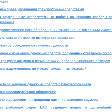
нции
шен права управления транспортными средствами
л осужденному исправительные работы на лишение свободы за
аказания
удовлетворении иска об обращении взыскания на земельный участо
 отказано в отсрочке исполнения наказания
ловное осуждение со снятием судимости
ение о взыскании денежных средств, полученных ответчиком по со
 гражданское дело о возмещении ущерба, причиненного пожаром
ана задолженность по уплате таможенных платежей
сть за хищение денежных средств с банковского счета
ано неосновательное обогащение
ано в досрочном прекращении административного надзора
ким районным судом ЕАО разрешен вопрос о дальнейшей 