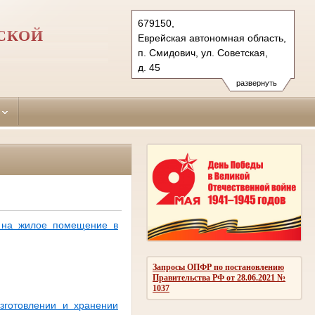
679150,
СКОЙ
Еврейская автономная область,
п. Смидович, ул. Советская,
д. 45
Тел.: (42632) 2-29-97, 2-21-
развернуть
60 (ф.), 2-20-10 (тел. доверия)
smidovichsky.brb@sudrf.ru
и на жилое помещение в
Запросы ОПФР по постановлению
Правительства РФ от 28.06.2021 №
1037
зготовлении и хранении